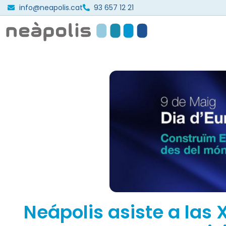
info@neapolis.cat
93 657 12 21
Neápolis asiste a las