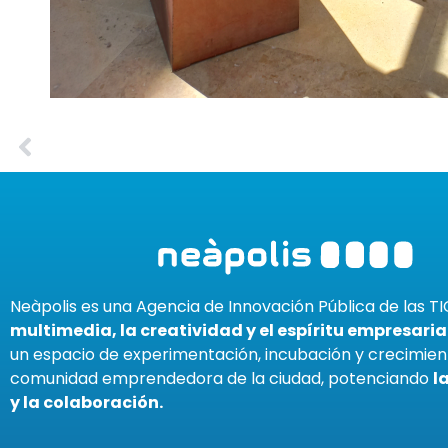
Neàpolis es una Agencia de Innovación Pública de las TI
multimedia, la creatividad y el espíritu empresaria
un espacio de experimentación, incubación y crecimien
comunidad emprendedora de la ciudad, potenciando
l
y la colaboración.