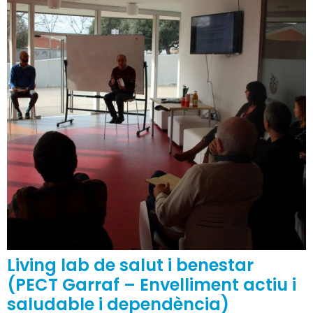
Living lab de salut i benestar
(PECT Garraf – Envelliment actiu i
saludable i dependència)