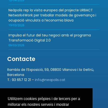
12/04/2026
Neàpolis rep la visita europea del projecte URBACT
Network4Work per treballar models de governança i
ocupació vinculats a l’economia blava
19/03/2026
Impulsa el futur del teu negoci amb el programa
Transformació Digital 2.0
09/03/2026
Contacte
Rambla de l’Exposició, 59, 08800 Vilanova i la Geltrú,
Barcelona
T.: 93 657 12 21 –
info@neapolis.cat
Utilitzem cookies pròpies i de tercers per a
Bústia de suggeriments
millorar els nostres serveis i mostrar