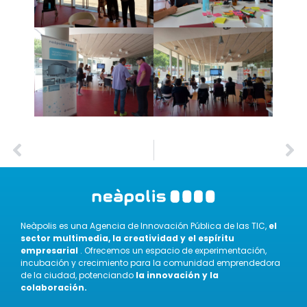
Neàpolis es una Agencia de Innovación Pública de las TIC,
el
sector multimedia, la creatividad y el espíritu
empresarial
. Ofrecemos un espacio de experimentación,
incubación y crecimiento para la comunidad emprendedora
de la ciudad, potenciando
la innovación y la
colaboración.