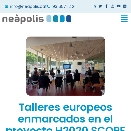
info@neapolis.cat
93 657 12 21
Talleres europeos
enmarcados en el
proyecto H2020 SCORE