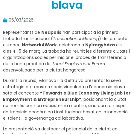
blava
06/03/2026
Representants de
Neàpolis
han participat a la primera
trobada transnacional (
Transnational Meeting
) del projecte
europeu
Network4Work
, celebrada a
Nyíregyháza
els
dies 4 i 5 de març. La trobada ha reunit les diferents ciutats i
organitzacions sòcies per iniciar el procés de transferència
de la bona pràctica del
Local Employment Forum
desenvolupada per la ciutat hongaresa.
Durant la reunió, Vilanova i la Geltrú va presentar la seva
estratègia de transformació vinculada a l’economia blava
sota el concepte
“Towards a Blue Economy Living Lab for
Employment & Entrepreneurship”
, posicionant la ciutat
no només com un ecosistema marítim, sinó com un espai
de transició econòmica i institucional basat en la innovació,
el talent i la governança col·laborativa.
La presentació va destacar el potencial de la ciutat en