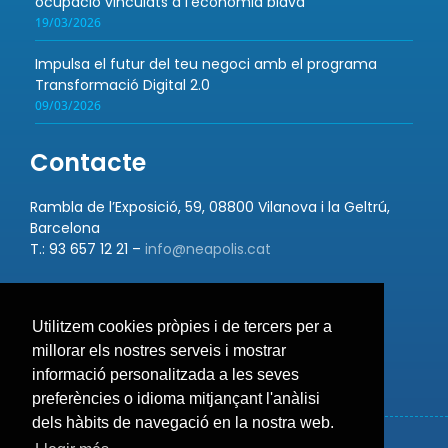
ocupació vinculats a l’economia blava
19/03/2026
Impulsa el futur del teu negoci amb el programa
Transformació Digital 2.0
09/03/2026
Contacte
Rambla de l’Exposició, 59, 08800 Vilanova i la Geltrú,
Barcelona
T.: 93 657 12 21 –
info@neapolis.cat
Utilitzem cookies pròpies i de tercers per a
Bústia de suggeriments
millorar els nostres serveis i mostrar
informació personalitzada a les seves
preferències o idioma mitjançant l'anàlisi
dels hàbits de navegació en la nostra web.