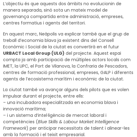
L’objectiu és que aquests dos àmbits no evolucionin de
manera separada, sinó sota un mateix model de
governança compartida entre administració, empreses,
centres formatius i agents del territori.
En aquest marc, Neàpolis va explicar també que el grup de
treball d’economia blava ja existent dins del Consell
Econòmic i Social de la ciutat es convertirà en el futur
URBACT Local Group (ULG)
del projecte. Aquest espai
compta ja amb participació de múltiples actors locals com
IMET, la UPC, el Port de Vilanova, la Confraria de Pescadors,
centres de formació professional, empreses, GALP i diferents
agents de l’ecosistema marítim i econòmic de la ciutat.
La ciutat també va avançar alguns dels pilots que es volen
impulsar durant el projecte, entre ells:
– una incubadora especialitzada en economia blava i
innovació marítima;
– i un sistema d’intel·ligència de mercat laboral i
competències (
Blue Skills & Labour Market Intelligence
Framework
) per anticipar necessitats de talent i alinear-les
amb la formació i el teixit empresarial.