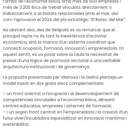
l’àmbit de l’economia blava, amb més de 600 empreses i
més de 3.200 llocs de treball vinculats directament o
indirectament a activitats relacionades amb el mar, així
com l’aprovació el 2024 del pla estratègic “El Batec del Mar”.
No obstant això, des de Neàpolis es va remarcar que el
principal repte no és tant la inexistència d’activitat
econòmica, sinó la manca d’un sistema coordinat que
connecti ocupació, formació, innovació i emprenedoria. En
aquest sentit, es va posar sobre la taula la necessitat de
passar d’una lògica de promoció sectorial a una veritable
arquitectura institucional i de governança.
La proposta presentada per Vilanova i la Geltrú planteja un
model basat en dos grans eixos complementaris:
– un front orientat a l’ocupació i al desenvolupament de
competències vinculades a l’economia blava, alineant
centres educatius, empreses i sistemes de formació;
– i un segon front centrat en l’emprenedoria i la creació d’un
futur viver/incubadora especialitzat en innovació marítima i
sostenibilitat.