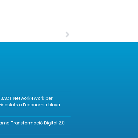
 URBACT Network4Work per
inculats a l’economia blava
rama Transformació Digital 2.0