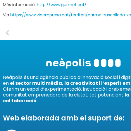
Més informació:
http://www.gurmet.cat/
Via
https://www.viaempresa.cat/territori/carme-ruscalleda
Neàpolis és una agència pública d’innovació social i digi
en
el sector multimèdia, la creativitat i l’esperit e
Oferim un espai d’experimentació, incubació i creixemen
comunitat emprenedora de la ciutat, tot potenciant
la
col·laboració.
Web elaborada amb el suport de: