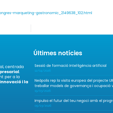
-congres-marqueting-gastronomic_2149638_102.html
Últimes notícies
Sessió de formació Intel·ligència artificial
tal, centrada
12/04/2026
mpresarial
.
t per a la
Neàpolis rep la visita europea del projecte
 innovació i la
treballar models de governança i ocupació v
19/03/2026
Impulsa el futur del teu negoci amb el prog
09/03/2026