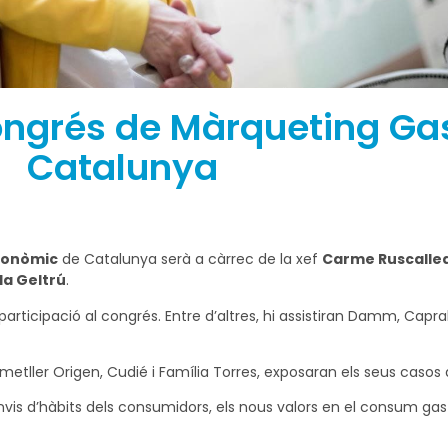
 Congrés de Màrqueting G
Catalunya
ronòmic
de Catalunya serà a càrrec de la xef
Carme Ruscalle
 la Geltrú
.
rticipació al congrés. Entre d’altres, hi assistiran Damm, Caprab
tller Origen, Cudié i Família Torres, exposaran els seus casos 
vis d’hàbits dels consumidors, els nous valors en el consum gastro