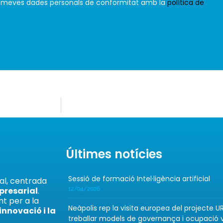
s meves dades personals de conformitat amb la
política de
Últimes notícies
Sessió de formació Intel·ligència artificial
tal, centrada
12/04/2026
mpresarial
.
t per a la
Neàpolis rep la visita europea del projecte
 innovació i la
treballar models de governança i ocupació v