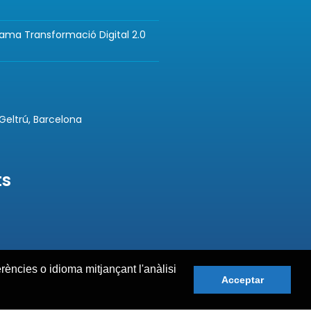
rama Transformació Digital 2.0
 Geltrú, Barcelona
ts
erències o idioma mitjançant l'anàlisi
Acceptar