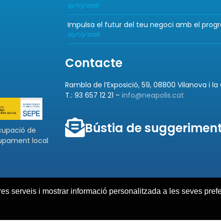
19/03/2026
Impulsa el futur del teu negoci amb el prog
09/03/2026
Contacte
Rambla de l’Exposició, 59, 08800 Vilanova i la
T.: 93 657 12 21 –
info@neapolis.cat
Bústia de suggerimen
cupació de
lupament local
tres serveis i mostrar informació personalitzada a les seves pref
tica de privacitat
Política de cookies
Avís legal