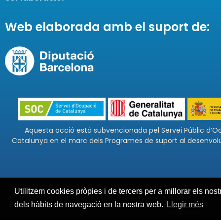
Web elaborada amb el suport de:
Aquesta acció està subvencionada pel Servei Públic d’O
Catalunya en el marc dels Programes de suport al desenvo
Utilitzem cookies pròpies i de tercers per a millorar els nos
Polí
Technology Innovation Agency © Neàpolis 2026
dels hàbits de navegació en la nostra web.
Llegir més