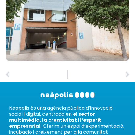
Neàpolis és una agència pública d’innovació
social i digital, centrada en
el sector
multimèdia, la creativitat i l’esperit
empresarial
. Oferim un espai d’experimentació,
incubació i creixement per a la comunitat