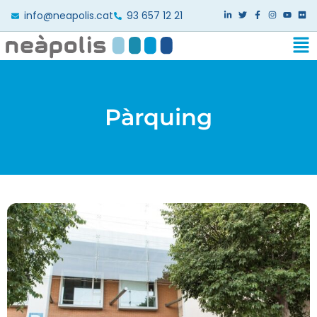
info@neapolis.cat
93 657 12 21
Pàrquing