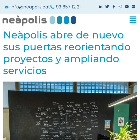
info@neapolis.cat
93 657 12 21
Neàpolis abre de nuevo
sus puertas reorientando
proyectos y ampliando
servicios