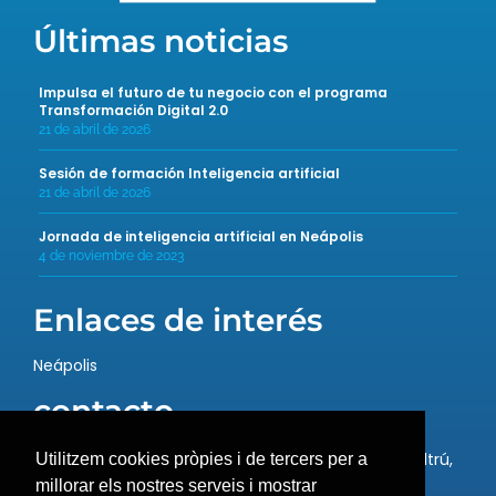
Últimas noticias
Impulsa el futuro de tu negocio con el programa
Transformación Digital 2.0
21 de abril de 2026
Sesión de formación Inteligencia artificial
21 de abril de 2026
Jornada de inteligencia artificial en Neápolis
4 de noviembre de 2023
Enlaces de interés
Neápolis
contacto
Rambla de la Exposición, 59, 08800 Vilanova i la Geltrú,
Utilitzem cookies pròpies i de tercers per a
Barcelona
millorar els nostres serveis i mostrar