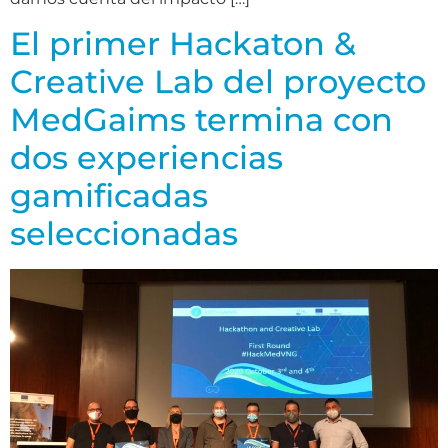
El primer Hackaton &
Creative Lab del proyecto
MedGaims termina con
dos experiencias
gamificadas
seleccionadas