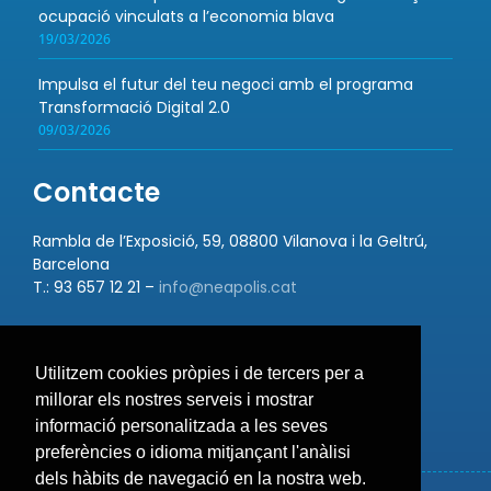
ocupació vinculats a l’economia blava
19/03/2026
Impulsa el futur del teu negoci amb el programa
Transformació Digital 2.0
09/03/2026
Contacte
Rambla de l’Exposició, 59, 08800 Vilanova i la Geltrú,
Barcelona
T.: 93 657 12 21 –
info@neapolis.cat
Utilitzem cookies pròpies i de tercers per a
Bústia de suggeriments
millorar els nostres serveis i mostrar
informació personalitzada a les seves
preferències o idioma mitjançant l'anàlisi
dels hàbits de navegació en la nostra web.