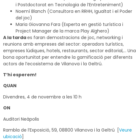
i Postdoctorat en Tecnologia de l’Entreteniment)
Noemí Blanch (Consultora en RRHH, Igualtat i el Poder
del joc)
Maria Giovanna Fara (Experta en gestió turística i
Project Manager de la marca Play Alghero)
A la tarda
es faran demostracions de joc, networking i
reunions amb empreses del sector: operadors turístics,
empreses lúdiques, hotels, restaurants, sector editorial,… Una
bona oportunitat per entendre la gamificació per diferents
actors de l’ecosistema de Vilanova i la Geltrú.
T’hi esperem!
QUAN
Divendres, 4 de novembre a les 10 h
ON
Auditori Neàpolis
Rambla de l’Exposició, 59, 08800 Vilanova i la Geltrú [
Veure
ubicació
]