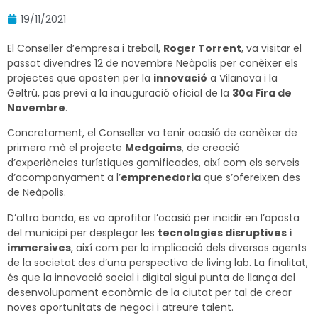
19/11/2021
El Conseller d’empresa i treball,
Roger Torrent
, va visitar el
passat divendres 12 de novembre Neàpolis per conèixer els
projectes que aposten per la
innovació
a Vilanova i la
Geltrú, pas previ a la inauguració oficial de la
30a Fira de
Novembre
.
Concretament, el Conseller va tenir ocasió de conèixer de
primera mà el projecte
Medgaims
, de creació
d’experiències turístiques gamificades, així com els serveis
d’acompanyament a l’
emprenedoria
que s’ofereixen des
de Neàpolis.
D’altra banda, es va aprofitar l’ocasió per incidir en l’aposta
del municipi per desplegar les
tecnologies disruptives i
immersives
, així com per la implicació dels diversos agents
de la societat des d’una perspectiva de living lab. La finalitat,
és que la innovació social i digital sigui punta de llança del
desenvolupament econòmic de la ciutat per tal de crear
noves oportunitats de negoci i atreure talent.