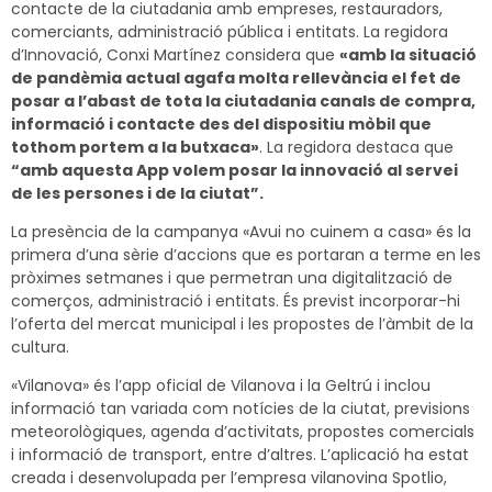
contacte de la ciutadania amb empreses, restauradors,
comerciants, administració pública i entitats. La regidora
d’Innovació, Conxi Martínez considera que
«amb la situació
de pandèmia actual agafa molta rellevància el fet de
posar a l’abast de tota la ciutadania canals de compra,
informació i contacte des del dispositiu mòbil que
tothom portem a la butxaca»
. La regidora destaca que
“amb aquesta App volem posar la innovació al servei
de les persones i de la ciutat”.
La presència de la campanya «Avui no cuinem a casa» és la
primera d’una sèrie d’accions que es portaran a terme en les
pròximes setmanes i que permetran una digitalització de
comerços, administració i entitats. És previst incorporar-hi
l’oferta del mercat municipal i les propostes de l’àmbit de la
cultura.
«Vilanova» és l’app oficial de Vilanova i la Geltrú i inclou
informació tan variada com notícies de la ciutat, previsions
meteorològiques, agenda d’activitats, propostes comercials
i informació de transport, entre d’altres. L’aplicació ha estat
creada i desenvolupada per l’empresa vilanovina Spotlio,