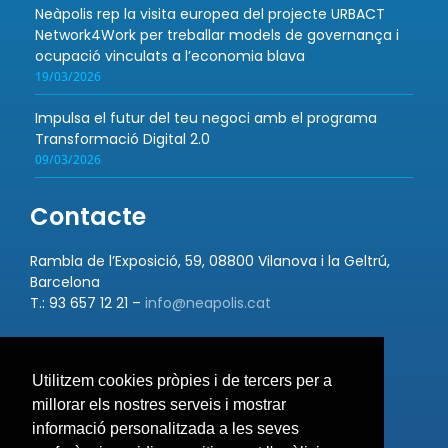
Neàpolis rep la visita europea del projecte URBACT
Network4Work per treballar models de governança i
ocupació vinculats a l’economia blava
19/03/2026
Impulsa el futur del teu negoci amb el programa
Transformació Digital 2.0
09/03/2026
Contacte
Rambla de l’Exposició, 59, 08800 Vilanova i la Geltrú,
Barcelona
T.: 93 657 12 21 –
info@neapolis.cat
Utilitzem cookies pròpies i de tercers per a
Bústia de suggeriments
millorar els nostres serveis i mostrar
informació personalitzada a les seves