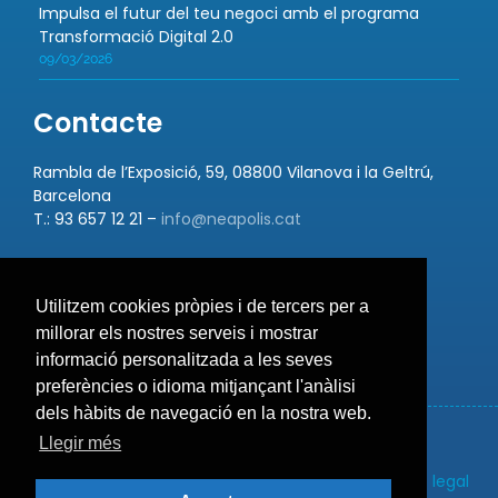
Impulsa el futur del teu negoci amb el programa
Transformació Digital 2.0
09/03/2026
Contacte
Rambla de l’Exposició, 59, 08800 Vilanova i la Geltrú,
Barcelona
T.: 93 657 12 21 –
info@neapolis.cat
Utilitzem cookies pròpies i de tercers per a
Bústia de suggeriments
millorar els nostres serveis i mostrar
informació personalitzada a les seves
preferències o idioma mitjançant l'anàlisi
dels hàbits de navegació en la nostra web.
Llegir més
Política de privacitat
Política de cookies
Avís legal