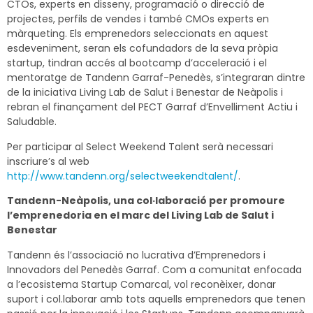
CTOs, experts en disseny, programació o direcció de
projectes, perfils de vendes i també CMOs experts en
màrqueting. Els emprenedors seleccionats en aquest
esdeveniment, seran els cofundadors de la seva pròpia
startup, tindran accés al bootcamp d’acceleració i el
mentoratge de Tandenn Garraf-Penedès, s’integraran dintre
de la iniciativa Living Lab de Salut i Benestar de Neàpolis i
rebran el finançament del PECT Garraf d’Envelliment Actiu i
Saludable.
Per participar al Select Weekend Talent serà necessari
inscriure’s al web
http://www.tandenn.org/selectweekendtalent/
.
Tandenn-Neàpolis, una col·laboració per promoure
l’emprenedoria en el marc del Living Lab de Salut i
Benestar
Tandenn és l’associació no lucrativa d’Emprenedors i
Innovadors del Penedès Garraf. Com a comunitat enfocada
a l’ecosistema Startup Comarcal, vol reconèixer, donar
suport i col.laborar amb tots aquells emprenedors que tenen