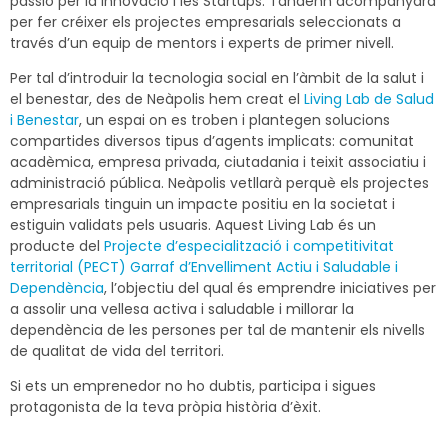
passió per la innovació i les Startups. Tandenn acompanyarà
per fer créixer els projectes empresarials seleccionats a
través d’un equip de mentors i experts de primer nivell.
Per tal d’introduir la tecnologia social en l’àmbit de la salut i
el benestar, des de Neàpolis hem creat el
Living Lab de Salud
i Benestar
, un espai on es troben i plantegen solucions
compartides diversos tipus d’agents implicats: comunitat
acadèmica, empresa privada, ciutadania i teixit associatiu i
administració pública. Neàpolis vetllarà perquè els projectes
empresarials tinguin un impacte positiu en la societat i
estiguin validats pels usuaris. Aquest Living Lab és un
producte del
Projecte d’especialització i competitivitat
territorial (PECT) Garraf d’Envelliment Actiu i Saludable i
Dependència
, l’objectiu del qual és emprendre iniciatives per
a assolir una vellesa activa i saludable i millorar la
dependència de les persones per tal de mantenir els nivells
de qualitat de vida del territori.
Si ets un emprenedor no ho dubtis, participa i sigues
protagonista de la teva pròpia història d’èxit.